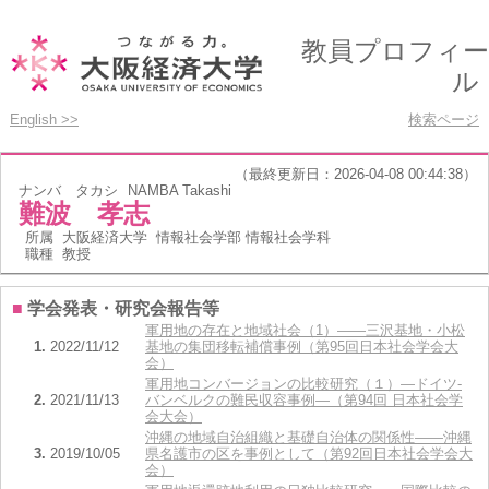
教員プロフィー
ル
English >>
検索ページ
（最終更新日：2026-04-08 00:44:38）
ナンバ タカシ
NAMBA Takashi
難波 孝志
所属
大阪経済大学 情報社会学部 情報社会学科
職種
教授
■
学会発表・研究会報告等
軍用地の存在と地域社会（1）——三沢基地・小松
1.
2022/11/12
基地の集団移転補償事例（第95回日本社会学会大
会）
軍用地コンバージョンの比較研究（１）―ドイツ-
2.
2021/11/13
バンベルクの難民収容事例―（第94回 日本社会学
会大会）
沖縄の地域自治組織と基礎自治体の関係性――沖縄
3.
2019/10/05
県名護市の区を事例として（第92回日本社会学会大
会）