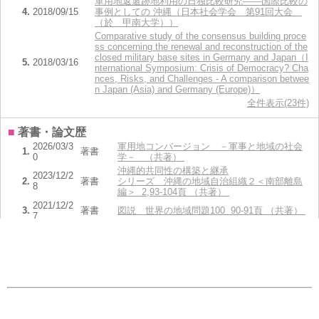
軍用地返還跡地利用の日独比較研究――国際比較の
4.
2018/09/15
事例としての 沖縄（日本社会学会 第91回大会
（於 甲南大学））
Comparative study of the consensus building proce
ss concerning the renewal and reconstruction of the
closed military base sites in Germany and Japan（I
5.
2018/03/16
nternational Symposium: Crisis of Democracy? Cha
nces, Risks, and Challenges - A comparison betwee
n Japan (Asia) and Germany (Europe)）
全件表示(23件)
■
著書・論文歴
2026/03/3
軍用地コンバージョン －軍事と地域の社会
1.
著書
0
学－ （共著）
沖縄的共同性の構築と継承
2023/12/2
2.
著書
シリーズ 沖縄の地域自治組織２＜南部離島
8
編＞ 2,93-104頁 （共著）
2021/12/2
3.
著書
図説 世界の地域問題100 90-91頁 （共著）
7
米軍基地と沖縄地域社会
4.
2020/11/06
著書
シリーズ 沖縄の地域自治組織１＜北中部編
＞ 1 （共著）
The Crisis of Democracy? : Chances, Risks a
5.
2020
著書
nd Challenges in Japan (Asia) and Germany
(Europe)
pp.431-441 （共著）
全件表示(61件)