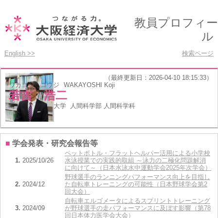
教員プロフィー
ル
English >>
検索ページ
（最終更新日：2026-04-10 18:15:33）
ワカヨシ コウジ
WAKAYOSHI Koji
若吉 浩二
所属
大阪経済大学 人間科学部 人間科学科
職種
教授
■
学会発表・研究会報告等
ペットボトル・フラットヘルパー活用による小学校
1.
2025/10/26
水泳授業での実践的取組 ～泳力の二極化問題解消
に向けて～（日本水泳水中運動学会2025年次学会）
野球選手のランニングパフォーマンス向上を目指し
2.
2024/12
た自転車トレーニングの可能性（日本野球学会第2
回大会）
自転車エルゴメータによるスプリントトレーニング
3.
2024/09
が野球選手の走パフォーマンスに及ぼす影響（第78
回日本体力医学会大会）