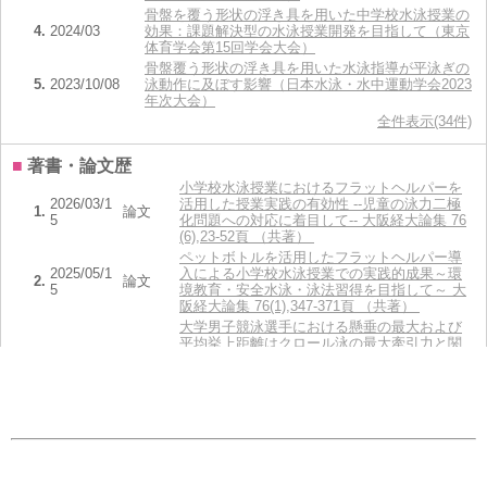
骨盤を覆う形状の浮き具を用いた中学校水泳授業の
4.
2024/03
効果：課題解決型の水泳授業開発を目指して（東京
体育学会第15回学会大会）
骨盤覆う形状の浮き具を用いた水泳指導が平泳ぎの
5.
2023/10/08
泳動作に及ぼす影響（日本水泳・水中運動学会2023
年次大会）
全件表示(34件)
■
著書・論文歴
小学校水泳授業におけるフラットヘルパーを
2026/03/1
活用した授業実践の有効性 --児童の泳力二極
1.
論文
5
化問題への対応に着目して-- 大阪経大論集 76
(6),23-52頁 （共著）
ペットボトルを活用したフラットヘルパー導
2025/05/1
入による小学校水泳授業での実践的成果～環
2.
論文
5
境教育・安全水泳・泳法習得を目指して～ 大
阪経大論集 76(1),347-371頁 （共著）
大学男子競泳選手における懸垂の最大および
平均挙上距離はクロール泳の最大牽引力と関
3.
2025/03
論文
連する 追手門学院大学スポーツ研究センター
紀要 第10 号 1-6 2025 3月 (第10 号),1-6
頁 （共著）
<研究ノート> スプリント能力と自転車エルゴ
2024/03/1
メーターによるペダリング発揮パワーおよび
4.
論文
5
体格との関係 大阪経大論集 74(6),37-53
頁 （共著）
骨盤を覆う形状の浮き具を用いた水泳指導が