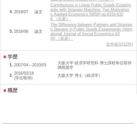
Contributions in Linear Public Goods Experim
ents with Stranger Matching: Two Motivation
4.
2018/07
論文
s Applied Economics 50(58),pp.6316-632
6 （共著）
The Difference between Partners and Stranger
s Designs in Public Goods Experiments Intern
5.
2016/06
論文
ational Journal of Social Economics 43
(6) （単著）
全件表示(12件)
■
学歴
大阪大学 経済学研究科 博士課程単位取得
1.
2007/04～2010/03
満期退学
2016/02/18
2.
大阪大学 博士（経済学）
(学位取得)
■
職歴
1.
2023/02～
大阪経済大学 経済学部 経済学科 教授
■
所属学会
1.
2014
公共選択学会
2.
2013
行動経済学会
3.
2007
日本経済学会