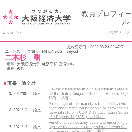
教員プロフィー
ル
English >>
検索ページ
（最終更新日：2023-08-23 22:47:51）
ニホンスギ ツヨシ
NIHONSUGI Tsuyoshi
二本杉 剛
所属
大阪経済大学 経済学部 経済学科
職種
教授
■
著書・論文歴
Gender differences in guilt aversion in Korea a
1.
2022/05
論文
nd the United Kingdom Scientific Reports 12(8
187) （共著）
A message of the majority with scientific evid
ence encourages young people to show their p
2.
2021/12
論文
rosocial nature in COVID-19 vaccination Scien
tific Reports 11(23261) （共著）
Functional connectivity basis and underlying c
3.
2021/12
論文
ognitive mechanisms for gender differences in
guilt aversion eNeuro 8(6) （共著）