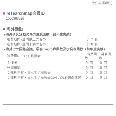
全件表示(6件)
■
researchmap会員ID
1000368526
■
海外活動
●海外研究活動の為の渡航回数（前年度実績）
在留期間2週間以上のもの
計
2
回
在留期間2週間未満のもの
計
0
回
●海外での国際会議、学会への出席回数及び発表回数（前年度実績）
出席回
発表回
諸費用の主たる負担者
数
数
主催者
0
回
0
回
外国機関
0
回
0
回
文部科学省・日本学術振興会
0
回
0
回
文部科学省・日本学術振興会以外の政府関係機関
0
回
0
回
所属機関
0
回
0
回
財団等（寄付金・委任経理金含みます）
0
回
0
回
自費
0
回
0
回
計
0
回
0
回
●国際的な学会で使用する外国語
口頭発表に主に用いる言語
英語
論文の執筆に主に用いる言語
英語