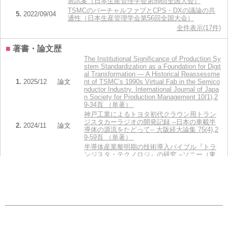
表試案（日本生産管理学会第59回全国大会）
TSMCのバーチャルファブとCPS・DXの議論の共
5.
2022/09/04
通性（日本生産管理学会第56回全国大会）
全件表示(17件)
■
著書・論文歴
The Institutional Significance of Production Sy
stem Standardization as a Foundation for Digit
al Transformation — A Historical Reassessme
1.
2025/12
論文
nt of TSMC’s 1990s Virtual Fab in the Semico
nductor Industry. International Journal of Japa
n Society for Production Management 10(1),2
9-34頁 （単著）
神戸工業によるトヨタ初代クラウン用トラン
ジスタカーラジオの開発記録 --日本の車載半
2.
2024/11
論文
導体の源流をたどって-- 大阪経大論集 75(4),2
9-59頁 （単著）
半導体産業黎明期の技術導入バイブル『トラ
ンジスタ・テクノロジ』の研究 --ソニー（東
3.
2021/09
論文
京通信工業）が入手した巻数に関する通説の
誤謬と訂正-- 大阪経大論集 72(3),93-117
頁 （単著）
4.
2021/06
著書
初学者のための経営学概論 （共著）
SEMI による通信プロトコル標準化の歴史的
5.
2021/04
論文
経緯 生産管理 28(1),162-166頁 （単著）
全件表示(13件)