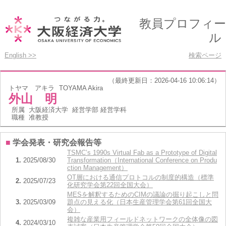
教員プロフィー
ル
English >>
検索ページ
（最終更新日：2026-04-16 10:06:14）
トヤマ アキラ
TOYAMA Akira
外山 明
所属
大阪経済大学 経営学部 経営学科
職種
准教授
■
学会発表・研究会報告等
TSMC’s 1990s Virtual Fab as a Prototype of Digital
1.
2025/08/30
Transformation（International Conference on Produ
ction Management）
OT層における通信プロトコルの制度的構造（標準
2.
2025/07/23
化研究学会第22回全国大会）
MESを解釈するためのCIMの議論の掘り起こしと問
3.
2025/03/09
題点の見える化（日本生産管理学会第61回全国大
会）
複雑な産業用フィールドネットワークの全体像の図
4.
2024/03/10