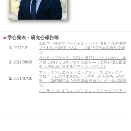
■
学会発表・研究会報告等
認知的・構造的ソーシャル・キャピタル尺度の試作
1.
2021/12
その1 その信頼性の検討―（第25回日本統合医療学
会）
タッピングタッチ ―実践と研究およびコロナウィル
2.
2021/08/29
ス禍におけるセルフケアの紹介—（国際心理支援協
会心理臨床に関する自主シンポジウム）
オンラインによるタッピングタッチのセルフケア・
プログラムの効果その1―心理的・対人関係上の効
3.
2021/07/10
果―（第62回日本心身医学会総会ならびに学術講演
会）
オンラインによるタッピングタッチのセルフケア・
プログラムの効果その2―フォローアップ終了まで
4.
2021/07/10
の継時変化―（第62回日本心身医学会総会ならびに
学術講演会）
オンラインによるタッピングタッチのセルフケア・
プログラムの効果その3―セルフケアの実施回数と
5.
2021/07/10
の関連―（第62回日本心身医学会総会ならびに学術
講演会）
全件表示(17件)