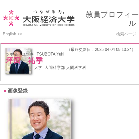
教員プロフィー
ル
English >>
検索ページ
（最終更新日：2025-04-04 09:10:24）
ツボタ ユウキ
TSUBOTA Yuki
坪田 祐季
所属
大阪経済大学 人間科学部 人間科学科
職種
准教授
■
画像登録