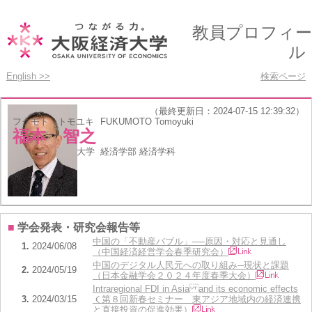
教員プロフィー
ル
English >>
検索ページ
（最終更新日：2024-07-15 12:39:32）
フクモト トモユキ
FUKUMOTO Tomoyuki
福本 智之
所属
大阪経済大学 経済学部 経済学科
職種
教授
■
学会発表・研究会報告等
中国の「不動産バブル」 ──原因・対応と見通し
1.
2024/06/08
（中国経済経営学会春季研究会）
中国のデジタル人民元への取り組み ─現状と課題
2.
2024/05/19
（日本金融学会２０２４年度春季大会）
Intraregional FDI in Asia and its economic effects
3.
2024/03/15
（第８回新春セミナー 東アジア地域内の経済連携
と直接投資の促進効果）