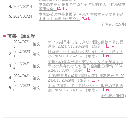
中国の中長期発展の展望とその制約要因（財務省中
4.
2024/03/14
国研究会）
中国経済の中長期展望–それを左右する諸要素を踏
5.
2024/01/24
まえ（中国経済研究会）
全件表示(15件)
■
著書・論文歴
2024/07/1
デフレ期日本に似てきた中国の債券市場に要
1.
論文
3
注意 2024.7.13,28-29頁 （単著）
2024/06/0
好発進した中国経済の勢いはこのまま続くの
2.
論文
1
か 2024.6.1,26-27頁 （単著）
実現への模索が続くデジタル人民元が描く民
2024/05/1
3.
論文
間との共存のかたち 週刊金融財政事情 2024.
4
5.14,35-39頁 （単著）
2024/04/1
中国経済｢5％成長｣実現の不動産不況が壁 20
4.
論文
3
24.4.13,28-29頁 （単著）
2024/03/2
中国で加速している脆弱な中小銀行の整理再
5.
論文
0
編 2024.3.2,30-31頁 （単著）
全件表示(64件)
■
学歴
1.
1985/04～1989/03
学士（法学）
■
researchmap会員ID