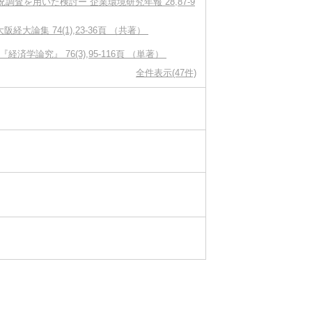
を用いた検討ー 企業環境研究年報 28,87-9
大論集 74(1),23-36頁 （共著）
論究』 76(3),95-116頁 （単著）
全件表示(47件)