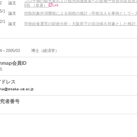
コロナ禍の観光業および観光関連産業への影響ー奈良同友会景況調査
2
論文
9頁 （単著）
5/1
論文
控除対象外消費税による損税の推計 --学校法人を事例として-- 大阪経
2/1
論文
学校給食運営の財政分析－大阪府下の自治体を対象とした検討 『経済学
04～2005/03
博士（経済学）
chmap会員ID
5
アドレス
d研究者番号