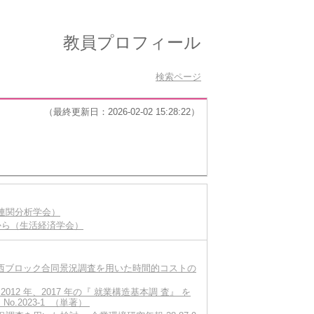
教員プロフィール
検索ページ
（最終更新日：2026-02-02 15:28:22）
業連関分析学会）
から（生活経済学会）
関西ブロック合同景況調査を用いた時間的コストの
12 年、2017 年の『 就業構造基本調 査』 を
ries No.2023-1 （単著）