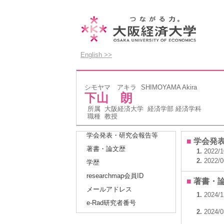
English >>
シモヤマ アキラ
SHIMOYAMA Akira
下山 朗
所属
大阪経済大学 経済学部 経済学科
職種
教授
学会発表・研究会報告等
■
学会発
著書・論文歴
1.
2022/1
2.
2022/0
学歴
researchmap会員ID
■
著書・
メールアドレス
1.
2024/1
e-Rad研究者番号
2.
2024/0