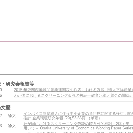
表・研究会報告等
0
2015 年版関西地域間産業連関表の作表における課題（環太平洋産
6
わが国におけるスクリーニング仮説の検証―教育水準と賃金の関係
論文歴
インボイス制度導入に伴う中小企業の負担感に関する検討 : 
2
論文
推計 企業環境研究年報 (29),53-66頁 （単著）
わが国におけるスクリーニング仮説の時系列的検討－2007 年、20
3
論文
用いて－ Osaka University of Economics Working Paper Se