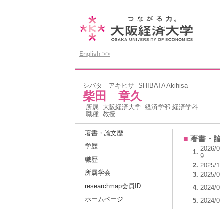
English >>
シバタ アキヒサ
SHIBATA Akihisa
柴田 章久
所属
大阪経済大学 経済学部 経済学科
職種
教授
著書・論文歴
■
著書・
学歴
2026/0
1.
9
職歴
2.
2025/1
所属学会
3.
2025/0
researchmap会員ID
4.
2024/0
ホームページ
5.
2024/0