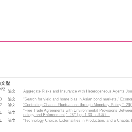
論文歴
4/2
論文
Aggregate Risks and Insurance with Heterogeneous Agents 
0
論文
“Search for yield and home bias in Asian bond markets,” E
2
論文
“Controlling Chaotic Fluctuations through Monetary Policy,”
“Free Trade Agreements with Environmental Provisions Between
1
論文
nology and Enforcement,” 26(1),pp.1-30 （共著）
1
論文
“Technology Choice, Externalities in Production, and a Chao