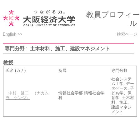
教員プロフィー
ル
English >>
検索ページ
専門分野 : 土木材料、施工、建設マネジメント
教授
氏名 (カナ)
所属
専門分野
社会システ
ム工学, デー
タベース, 子
中村 健二
（ナカム
情報社会学部 情報社会学
ども学、保
ラ ケンジ）
科
育学, 土木材
料、施工、
建設マネジ
メント