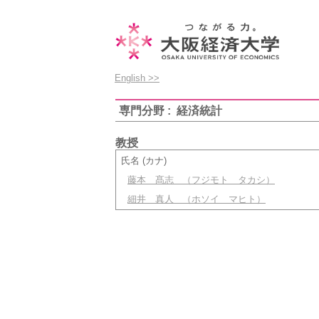
English >>
専門分野 : 経済統計
教授
氏名 (カナ)
藤本 髙志
（フジモト タカシ）
細井 真人
（ホソイ マヒト）