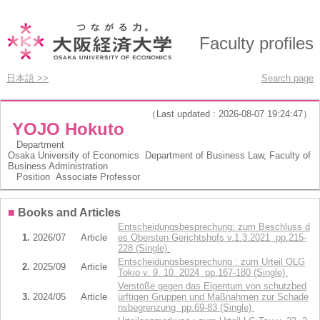
Faculty profiles
日本語 >>
Search page
（Last updated : 2026-08-07 19:24:47）
YOJO Hokuto
Department
Osaka University of Economics Department of Business Law, Faculty of
Business Administration
Position
Associate Professor
■
Books and Articles
Entscheidungsbesprechung: zum Beschluss d
1.
2026/07
Article
es Obersten Gerichtshofs v.1.3.2021 pp.215-
228 (Single)
Entscheidungsbesprechung : zum Urteil OLG
2.
2025/09
Article
Tokio v. 9. 10. 2024 pp.167-180 (Single)
Verstöße gegen das Eigentum von schutzbed
3.
2024/05
Article
ürftigen Gruppen und Maßnahmen zur Schade
nsbegrenzung pp.69-83 (Single)