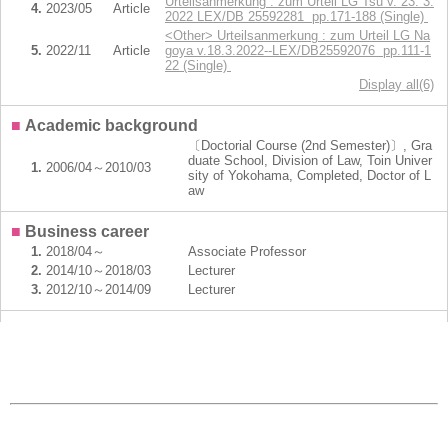
Urteilsanmerkung : zum Urteil LG Tsu v. 23. 3.
4.
2023/05
Article
2022 LEX/DB 25592281 pp.171-188 (Single)
<Other> Urteilsanmerkung : zum Urteil LG Na
5.
2022/11
Article
goya v.18.3.2022--LEX/DB25592076 pp.111-1
22 (Single)
Display all(6)
■
Academic background
〔Doctorial Course (2nd Semester)〕, Gra
duate School, Division of Law, Toin Univer
1.
2006/04～2010/03
sity of Yokohama, Completed, Doctor of L
aw
■
Business career
1.
2018/04～
Associate Professor
2.
2014/10～2018/03
Lecturer
3.
2012/10～2014/09
Lecturer
■
Present specialized field
Criminal law, New fields of law
■
e-Rad Researcher Number
60648046