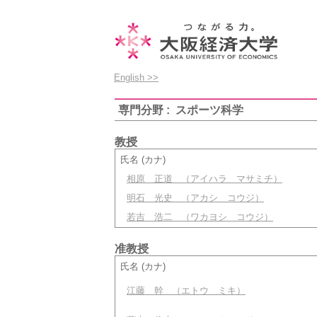
English >>
専門分野 : スポーツ科学
教授
氏名 (カナ)
相原 正道
（アイハラ マサミチ）
明石 光史
（アカシ コウジ）
若吉 浩二
（ワカヨシ コウジ）
准教授
氏名 (カナ)
江藤 幹
（エトウ ミキ）