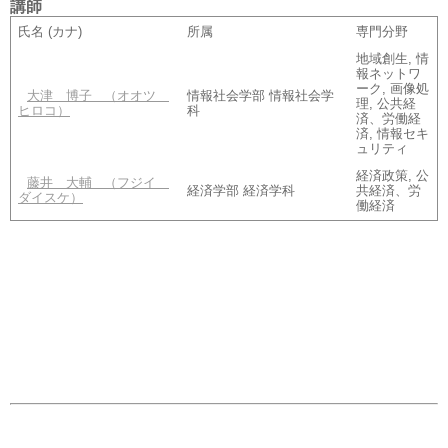
講師
氏名 (カナ)
所属
専門分野
地域創生, 情
報ネットワ
ーク, 画像処
大津 博子
（オオツ
情報社会学部 情報社会学
理, 公共経
ヒロコ）
科
済、労働経
済, 情報セキ
ュリティ
経済政策, 公
藤井 大輔
（フジイ
経済学部 経済学科
共経済、労
ダイスケ）
働経済