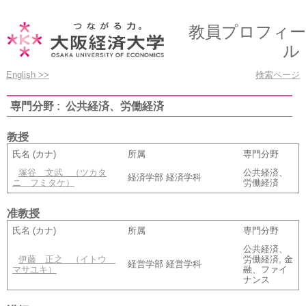
教員プロフィー
ル
English >>
検索ページ
専門分野 : 公共経済、労働経済
教授
氏名 (カナ)
所属
専門分野
塚谷 文武
（ツカタ
公共経済、
経済学部 経済学科
ニ フミタケ）
労働経済
准教授
氏名 (カナ)
所属
専門分野
公共経済、
伊藤 正之
（イトウ
労働経済, 金
経営学部 経営学科
マサユキ）
融、ファイ
ナンス