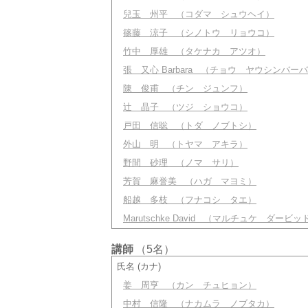
兒玉 州平
（コダマ シュウヘイ）
篠藤 涼子
（シノトウ リョウコ）
竹中 厚雄
（タケナカ アツオ）
張 又心 Barbara
（チョウ ヤウシンバーバ
陳 俊甫
（チン ジュンフ）
辻 晶子
（ツジ ショウコ）
戸田 信聡
（トダ ノブトシ）
外山 明
（トヤマ アキラ）
野間 砂理
（ノマ サリ）
芳賀 麻誉美
（ハガ マヨミ）
船越 多枝
（フナコシ タエ）
Marutschke David
（マルチュケ ダービッ
講師
（5名）
氏名 (カナ)
姜 周亨
（カン チュヒョン）
中村 信隆
（ナカムラ ノブタカ）