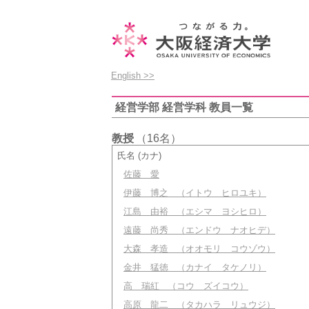
English >>
経営学部 経営学科 教員一覧
教授
（16名）
氏名 (カナ)
佐藤 愛
伊藤 博之
（イトウ ヒロユキ）
江島 由裕
（エシマ ヨシヒロ）
遠藤 尚秀
（エンドウ ナオヒデ）
大森 孝造
（オオモリ コウゾウ）
金井 猛徳
（カナイ タケノリ）
高 瑞紅
（コウ ズイコウ）
高原 龍二
（タカハラ リュウジ）