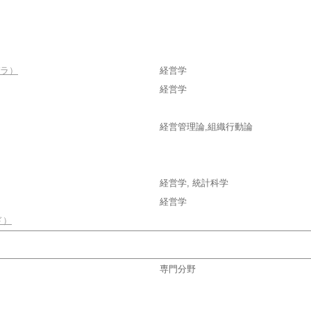
ラ）
経営学
経営学
経営管理論,組織行動論
経営学, 統計科学
経営学
ド）
専門分野