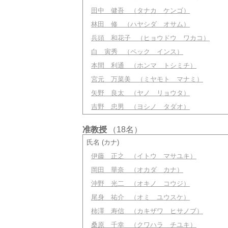
田中 健吾
（タナカ ケンゴ）
林田 修
（ハヤシダ オサム）
兵頭 和花子
（ヒョウドウ ワカコ）
白 寅秀
（ペック インス）
本間 利通
（ホンマ トシミチ）
宮元 万菜美
（ミヤモト マナミ）
矢野 良太
（ヤノ リョウタ）
吉野 忠男
（ヨシノ タダオ）
准教授
（18名）
氏名 (カナ)
伊藤 正之
（イトウ マサユキ）
岡田 華奈
（オカダ カナ）
沖野 光二
（オキノ コウジ）
尾身 祐介
（オミ ユウスケ）
柿澤 寿信
（カキザワ ヒサノブ）
桑原 千幸
（クワハラ チユキ）